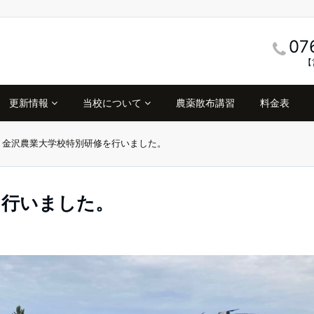
07
【
更新情報
当校について
農薬散布講習
料金表
金沢農業大学校特別研修を行いました。
を行いました。